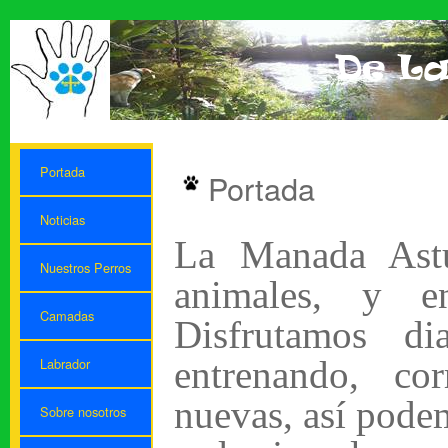
Portada
Portada
Noticias
La Manada Ast
Nuestros Perros
animales, y e
Camadas
Disfrutamos di
entrenando, co
Labrador
nuevas, así pode
Sobre nosotros