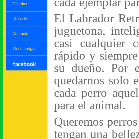
cada ejemplar par
Galerias
El Labrador Retr
Ubicación
juguetona, intel
Contacto
casi cualquier 
Webs amigas
rápido y siempre
su dueño. Por 
quedarnos solo e
cada perro aque
para el animal.
Queremos perros
tengan una belle