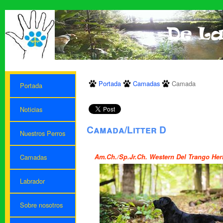
Portada
Camadas
Camada
Portada
Noticias
Camada/Litter D
Nuestros Perros
Am.Ch./Sp.Jr.Ch. Western Del Trango He
Camadas
Labrador
Sobre nosotros