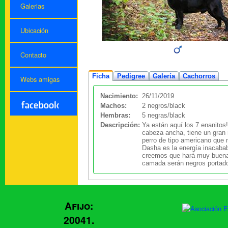
Galerias
Ubicación
Contacto
Ficha
Pedigree
Galería
Cachorros
Webs amigas
Nacimiento:
26/11/2019
Machos:
2 negros/black
Hembras:
5 negras/black
Descripción:
Ya están aquí los 7 enanitos
cabeza ancha, tiene un gran 
perro de tipo americano que 
Dasha es la energía inacaba
creemos que hará muy buena p
camada serán negros portador
Afijo:
20041.