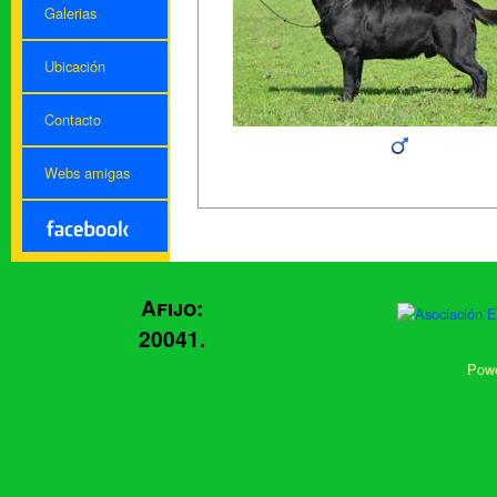
Galerias
Ubicación
Contacto
Webs amigas
Afijo:
20041.
Powe