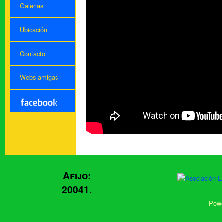
Galerias
Ubicación
Contacto
Webs amigas
Afijo:
20041.
Powe