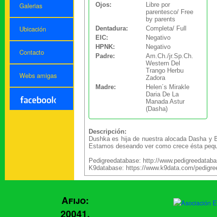
Ojos:
Libre por
Galerias
parentesco/ Free
by parents
Ubicación
Dentadura:
Completa/ Full
EIC:
Negativo
HPNK:
Negativo
Contacto
Padre:
Am.Ch./jr.Sp.Ch.
Western Del
Trango Herbu
Webs amigas
Zadora
Madre:
Helen´s Mirakle
Daria De La
Manada Astur
(Dasha)
Descripción:
Dushka es hija de nuestra alocada Dasha y Bl
Estamos deseando ver como crece ésta peque
Pedigreedatabase: http://www.pedigreedataba
K9database: https://www.k9data.com/pedigr
Afijo:
20041.