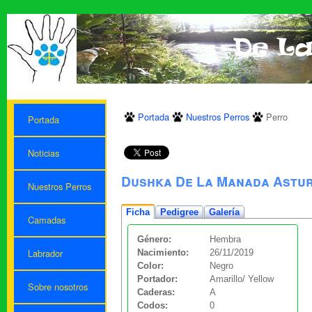
Portada
Nuestros Perros
Perro
Portada
Noticias
Dushka De La Manada Astur
Nuestros Perros
Ficha
Pedigree
Galería
Camadas
Género:
Hembra
Labrador
Nacimiento:
26/11/2019
Color:
Negro
Portador:
Amarillo/ Yellow
Sobre nosotros
Caderas:
A
Codos:
0