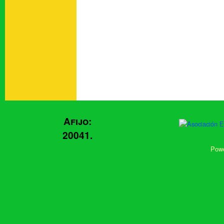
Afijo:
20041.
Powe