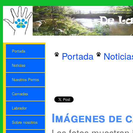
Portada
Portada
Noticia
Noticias
Nuestros Perros
Camadas
Labrador
Imágenes de 
Sobre nosotros
Las fotos muestran 